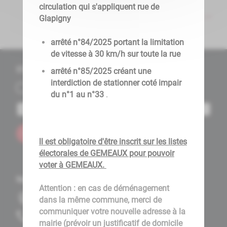
circulation qui s'appliquent rue de
<<
<
1
2
3
4
5
6
7
>
>>
Glapigny
arrêté n°84/2025 portant la limitation
de vitesse à 30 km/h sur toute la rue
S'inscrire à notre newsletter
arrêté n°85/2025 créant une
interdiction de stationner coté impair
Lettre d'information par défaut
du n°1 au n°33
.
S'inscrire
ll est obligatoire d'être inscrit sur les listes
électorales de GEMEAUX pour pouvoir
voter à GEMEAUX.
Nous contacter
Attention : en cas de déménagement
Place des Halles, 21120 Gemeaux
dans la même commune, merci de
communiquer votre nouvelle adresse à la
9170590830
mairie (prévoir un justificatif de domicile