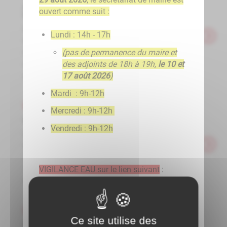
Aide à la rénovation des logements - Point
ouvert comme suit :
Réno
Le Point Réno a pour objectif d’accompagner
Lundi : 14h - 17h
les ménages gratuitement dans leurs projets de
(pas de permanence du maire et
rénovation de logements en leur apportant : un
des adjoints de 18h à 19h,
le 10 et
conseil technique (préconisations de travaux,
17 août 2026
)
détails ...
Mardi : 9h-12h
Actualités
Mercredi : 9h-12h
Inscriptions école maternelle
Vendredi : 9h-12h
Les inscriptions à l’école maternelle de
GEMEAUX pour la rentrée de septembre
2025 seront ouvertes en mairie à partir du
1er avril et jusqu'au 10 mai 2025. Elles
VIGILANCE EAU sur le lien suivant
:
concernent les enfants ...
Accueil - VigiEau
Actualités
Ce site utilise des
Inscriptions école élémentaire