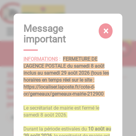
Lien
Lien
Lien
Lien
Panneau de gestion des cookies
d'accès
d'accès
d'accès
d'accès
rapide
rapide
rapide
rapide
au
au
à
au
Message
×
Menu
menu
contenu
la
pied
important
principal
recherche
de
page
Résultats
INFORMATIONS
:
FERMETURE DE
L'AGENCE POSTALE du samedi 8 août
inclus au samedi 29 août 2026 (tous les
33
<<
<
1
2
3
4
5
6
7
>
>>
horaires en temps réel sur le site :
résultat(s)
https://localiser.laposte.fr/cote-d-
pour le
or/gemeaux/gemeaux-mairie-212900
terme "
Vie
pratique
"
Le secrétariat de mairie est fermé le
samedi 8 août 2026.
Actualité
Durant la période estivales du
10 août au
Actualités
29 août 2026
, le secrétariat de mairie est