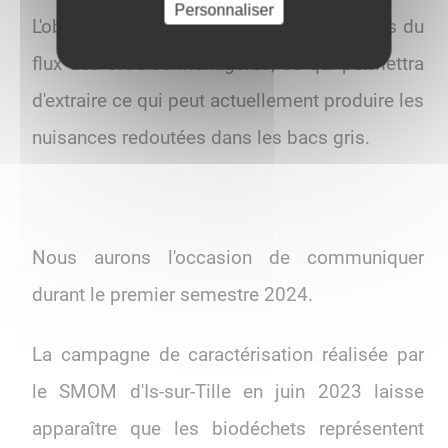
Personnaliser
L'objectif demeure de retirer les biodéchets du
flux des ordures ménagères, ce qui permettra
d'extraire ce qui peut actuellement produire les
nuisances redoutées dans les bacs gris.
Nous aurons l'occasion de communiquer
durant le premier semestre 2024.
La campagne de caractérisation réalisée par
le SMOM d'Is-sur-Tille en juin 2023 laisse
apparaître que les biodéchets représentent