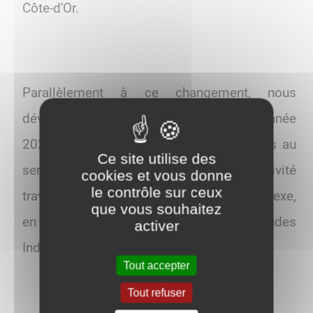
Côte-d'Or.
Parallèlement à ce changement, nous
développerons dans le courant de l'année
2024 des solutions de tri des biodéchets au
Ce site utilise des
service des usagers. Notre collectivité
cookies et vous donne
le contrôle sur ceux
travaille actuellement sur ce sujet complexe,
que vous souhaitez
en lien avec l'ADEME et le bureau d'études
activer
Indiggo.
Tout accepter
Tout refuser