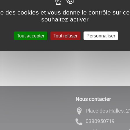
ransport à la demande d'Escale 21
ise des cookies et vous donne le contrôle sur 
souhaitez activer
Tout accepter
Tout refuser
Personnaliser
Partagez sur
Nous contacter
Place des Halles,
9170590830