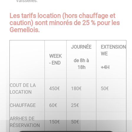
vaisselles.
Les tarifs location (hors chauffage et
caution) sont minorés de 25 % pour les
Gemellois.
JOURNÉE
EXTENSION
WE
WEEK
de 8h à
- END
18h
+4H
COUT DE LA
450€
180€
50€
LOCATION
CHAUFFAGE
60€
25€
ARRHES DE
150€
50€
RÉSERVATION