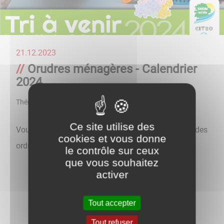
21.12.2023
Orudres ménagères - Calendrier
2024
Thématique
Vie Pratique
Ce site utilise des
Vous pouvez consulter le calendrier du ramassage des
cookies et vous donne
ordures ménagères en cliquant
ici
le contrôle sur ceux
que vous souhaitez
activer
Tout accepter
Tout refuser
Retour aux actualités