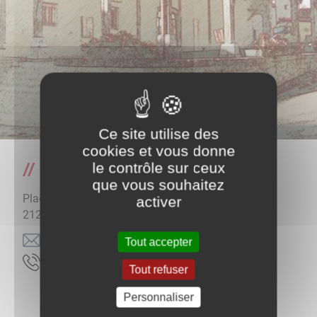
Ce site utilise des
cookies et vous donne
le contrôle sur ceux
Mairie de Gemeaux
que vous souhaitez
Place des Halles
activer
21210
Gemeaux
rf.xuaemeg@eiriam
Tout accepter
9170590830
Tout refuser
Personnaliser