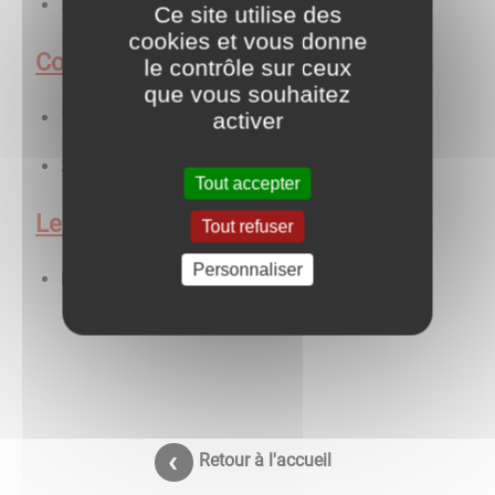
50 ans: 150€
Ce site utilise des
cookies et vous donne
Concession de case columbarium
le contrôle sur ceux
que vous souhaitez
15 ans: 400€ (deux urnes)
activer
30 ans: 650€ (deux urnes)
Tout accepter
Le jardin des souvenirs
Tout refuser
Personnaliser
Dispersion des cendres: 50€
Retour à l'accueil