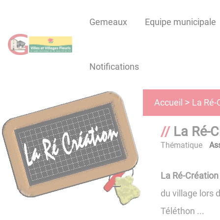
Lien
Lien
Lien
Lien
Panneau de gestion des cookies
d'accès
d'accès
d'accès
d'accès
Gemeaux
Equipe municipale
rapide
rapide
rapide
rapide
au
au
à
au
menu
contenu
la
pied
Notifications
principal
recherche
de
page
La Ré-
Accueil
La Ré-C
Thématique
As
La Ré-Création
du village lors
Téléthon ...