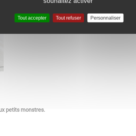
souhaitez activer
Tout accepter
Tout refuser
Personnaliser
aux petits monstres.